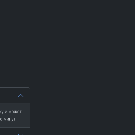
ку и может
о минут.