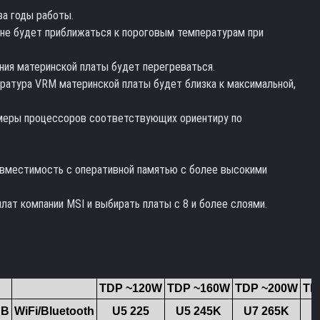
а годы работы.
 не будет приближаться к пороговым температурам при
ния материнской платы будет перегреваться.
ратура VRM материнской платы будет близка к максимальной,
меры процессоров соответствующих ориентиру по
совместимость с оперативной памятью с более высокими
лат компании MSI и выбирать платы с 8 и более слоями.
TDP ~120W
TDP ~160W
TDP ~200W
TD
CB
WiFi/Bluetooth
U5 225
U5 245K
U7 265K