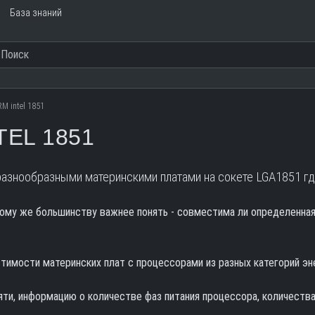
База знаний
M intel 1851
EL 1851
азнообразными материнскими платами на сокете LGA1851 где
ому же большинству важнее понять - совместима ли определенная 
имости материнских плат с процессорами из разных категорий эне
яти, информацию о количестве фаз питания процессора, количества 