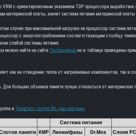
о VRM с ориентировочным указанием TDP процессора выработана з
ам материнской платы, значит система питания материнской платы
этом случае при максимальной нагрузке на процессор система пита
 процессор с энергопотреблением соответствующим столбцу темпе
ком слабой системы питания.
а можно найти на сайте
Techpowerup
но в таблице приведены при
ияет как на отведение тепла от нагреваемых компонентов, так и 
. Для больших объемов памяти лучше отказаться от материнских п
группа в
Telegram
,
группа ВК
,
наш магазин
.
Система питания
Слотов памяти
XMP
Линии/фазы
Dr.Mos
Слоев P