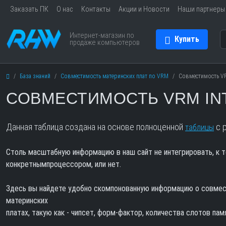
Заказать ПК
О нас
Контакты
Акции и Новости
Наши партнеры
Интернет-магазин по
Купить
продаже компьютеров
База знаний
Совместимость материнских плат по VRM
Совместимость VR
СОВМЕСТИМОСТЬ VRM INT
Данная таблица создана на основе полноценной
с р
таблицы
Столь масштабную информацию в наш сайт не интегрировать, к т
конкретнымпроцессором, или нет.
Здесь вы найдете удобно скомпонованную информацию о совмест
материнских
платах, такую как - чипсет, форм-фактор, количества слотов пам