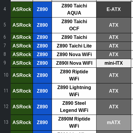
Z890 Taichi
4
ASRock
Z890
E-ATX
AQUA
Z890 Taichi
5
ASRock
Z890
ATX
OCF
6
ASRock
Z890
Z890 Taichi
ATX
7
ASRock
Z890
Z890 Taichi Lite
ATX
8
ASRock
Z890
Z890 Nova WiFi
ATX
9
ASRock
Z890
Z890I Nova WiFI
mini-ITX
Z890 Riptide
10
ASRock
Z890
ATX
WiFi
Z890 Lightning
11
ASRock
Z890
ATX
WiFi
Z890 Steel
12
ASRock
Z890
ATX
Legend WiFi
Z890M Riptide
13
ASRock
Z890
mATX
WiFi