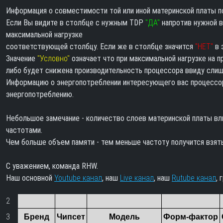
Информация о совместимости той или иной материнской платы п
Если Вы видите в столбце с нужным TDP
"ДА"
напротив нужной в
максимальной нагрузке
соответствующей столбцу. Если же в столбце значится
"НЕТ"
в 
Значение
"Условно"
означает что при максимальной нагрузке на
либо будет снижена производительность процессора ввиду слиш
Информацию о энергопотреблении интересующего вас процессор
энергопотреблению.
Небольшое замечание - количество слоев материнской платы вл
частотами.
Чем больше объем памяти - тем меньше частоту получится взять
С уважением, команда RHW.
Наш основной
Youtube канал
, наш
Live канал
, наш
Rutube канал
, 
2
3
Бренд
Чипсет
Модель
Форм-фактор