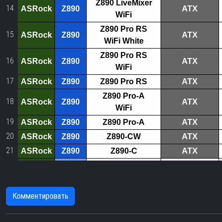
Z890 LiveMixer
14
ASRock
Z890
ATX
WiFi
Z890 Pro RS
15
ASRock
Z890
ATX
WiFi White
Z890 Pro RS
16
ASRock
Z890
ATX
WiFi
17
ASRock
Z890
Z890 Pro RS
ATX
Z890 Pro-A
18
ASRock
Z890
ATX
WiFi
19
ASRock
Z890
Z890 Pro-A
ATX
20
ASRock
Z890
Z890-CW
ATX
21
ASRock
Z890
Z890-C
ATX
B860I Lightning
22
ASRock
B860
mini-ITX
WiFi
B860 Lightning
Комментировать
23
ASRock
B860
ATX
WiFi
B860 Steel